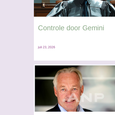
s
Controle door Gemini
juli 23, 2026
ANP
AUTEURSWET
FAIR LICENSING
FOTOC
PORTRETRECHT