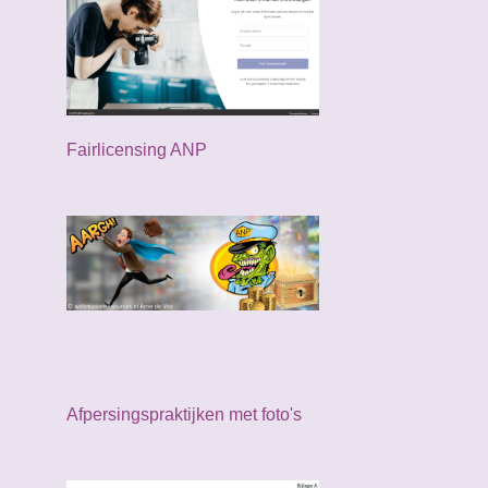
2024
34
december
3
november
1
Fairlicensing ANP
oktober
3
september
3
augustus
6
juni
4
mei
4
april
1
maart
4
Afpersingspraktijken met foto's
februari
3
januari
2