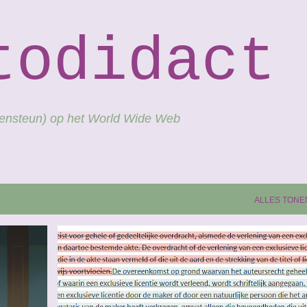
Doorgaan naar hoofdcontent
todidact
gensteun) op het World Wide Web
ALLES TONE
AUTEURSWET
BUMA
DUPHO
PICTORIGHT