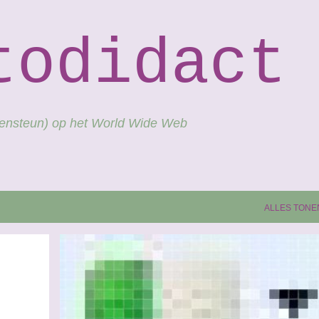
Doorgaan naar hoofdcontent
todidact
gensteun) op het World Wide Web
ALLES TONE
+
PAGERANK