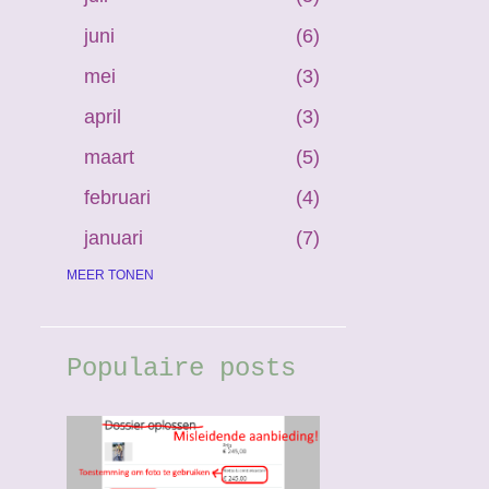
juni
6
mei
3
april
3
maart
5
februari
4
januari
7
2025
MEER TONEN
38
december
2
november
1
Populaire posts
oktober
2
september
5
juli
4