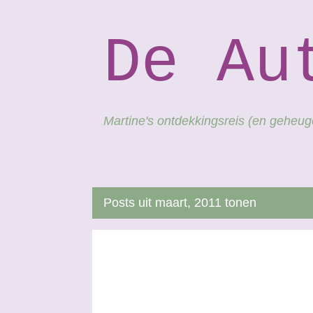
De Au
Martine's ontdekkingsreis (en geheu
Posts uit maart, 2011 tonen
P
DUPLICATE CONTENT
HYPERLINKS
PAGERANK
o
VINDBAARHEID
s
t