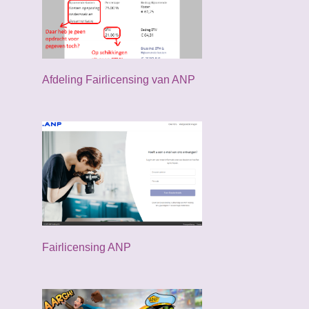
juni
5
mei
3
april
5
Afdeling Fairlicensing van ANP
maart
5
februari
3
januari
3
2024
34
december
3
november
1
Fairlicensing ANP
oktober
3
september
3
augustus
6