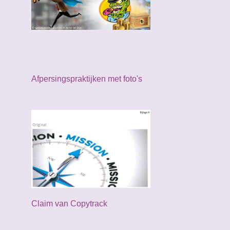
juni
4
mei
4
april
1
maart
4
Afpersingspraktijken met foto's
februari
3
januari
2
2023
36
december
1
november
4
oktober
4
september
2
Claim van Copytrack
augustus
1