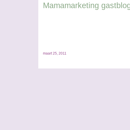
Mamamarketing gastblo
s
maart 25, 2011