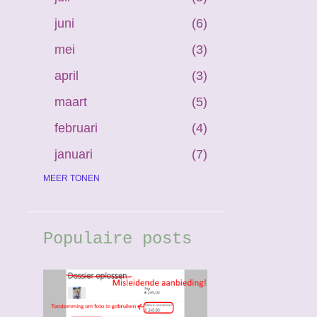
juni
6
mei
3
april
3
maart
5
februari
4
januari
7
2025
MEER TONEN
38
december
2
november
1
Populaire posts
oktober
2
september
5
juli
4