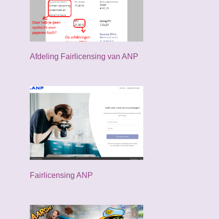
juni
5
mei
3
april
5
Afdeling Fairlicensing van ANP
maart
5
februari
3
januari
3
2024
34
december
3
november
1
Fairlicensing ANP
oktober
3
september
3
augustus
6