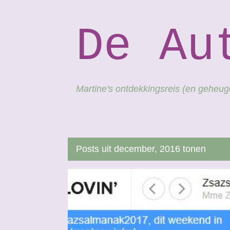
De Au
Martine's ontdekkingsreis (en geheu
Posts uit december, 2016 tonen
P
AUTEURSRECHT
BLOGGEN
BLOGGER
o
s
t