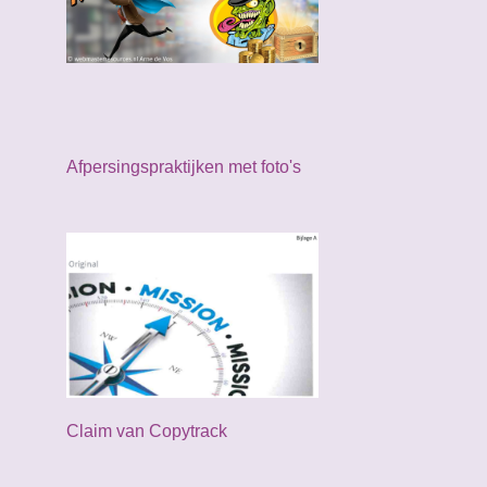
juni
4
mei
4
april
1
maart
4
Afpersingspraktijken met foto's
februari
3
januari
2
2023
36
december
1
november
4
oktober
4
september
2
Claim van Copytrack
augustus
1