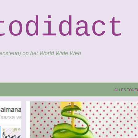
Doorgaan naar hoofdcontent
todidact
gensteun) op het World Wide Web
ALLES TONE
+
4
AUTEURSRECHT
BLOGGEN
BLOGLOVIN
+
1