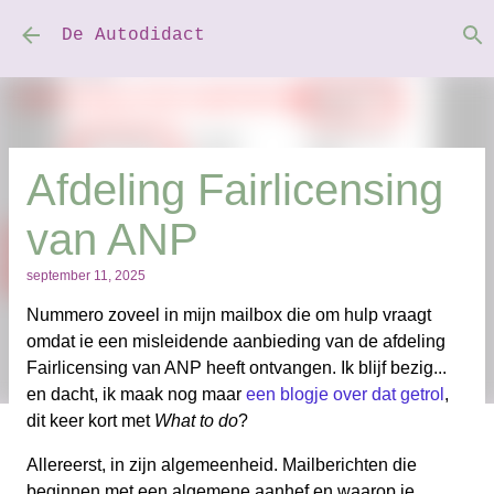
Doorgaan naar hoofdcontent
De Autodidact
Afdeling Fairlicensing
van ANP
september 11, 2025
Nummero zoveel in mijn mailbox die om hulp vraagt
omdat ie een misleidende aanbieding van de afdeling
Fairlicensing van ANP heeft ontvangen. Ik blijf bezig...
en dacht, ik maak nog maar
een blogje over dat getrol
,
dit keer kort met
What to do
?
Allereerst, in zijn algemeenheid. Mailberichten die
beginnen met een algemene aanhef en waarop je