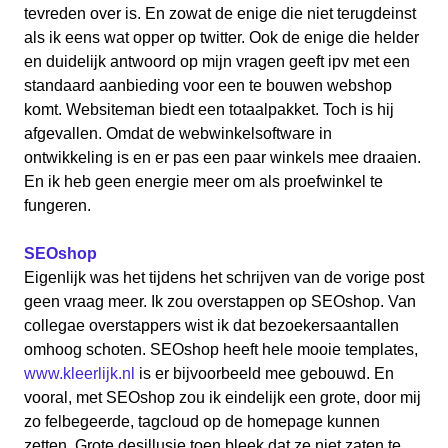
tevreden over is. En zowat de enige die niet terugdeinst
als ik eens wat opper op twitter. Ook de enige die helder
en duidelijk antwoord op mijn vragen geeft ipv met een
standaard aanbieding voor een te bouwen webshop
komt. Websiteman biedt een totaalpakket. Toch is hij
afgevallen. Omdat de webwinkelsoftware in
ontwikkeling is en er pas een paar winkels mee draaien.
En ik heb geen energie meer om als proefwinkel te
fungeren.
SEOshop
Eigenlijk was het tijdens het schrijven van de vorige post
geen vraag meer. Ik zou overstappen op SEOshop. Van
collegae overstappers wist ik dat bezoekersaantallen
omhoog schoten. SEOshop heeft hele mooie templates,
www.kleerlijk.nl
is er bijvoorbeeld mee gebouwd. En
vooral, met SEOshop zou ik eindelijk een grote, door mij
zo felbegeerde, tagcloud op de homepage kunnen
zetten. Grote desillusie toen bleek dat ze niet zaten te