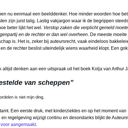
Ik ben nu eenmaal een beelddenker. Hoe minder woorden hoe bet
ten zijn juist talig. Lastig vakjargon waar ik de begrippen steed
 beter lijkt het wel.
Verstop zaken die verplicht gemeld moet
egenpartij en de rechter er dan wel overheen
. De meeste moeite
chap is. Het is, zeker bij auteursrecht, vaak eindeloos bakkelei
f en de rechter beslist uiteindelijk wiens waarheid klopt. Een go
k altijd denken aan een uitspraak uit het boek Kolja van Arthur J
gestelde van scheppen”
delen is niet mijn ding.
 stamt. Een eerste druk, met kinderziektes en op het moment van
 en regelgeving wijzigt continu en desondanks blijkt de Auteur
ie voor aangemaakt
.