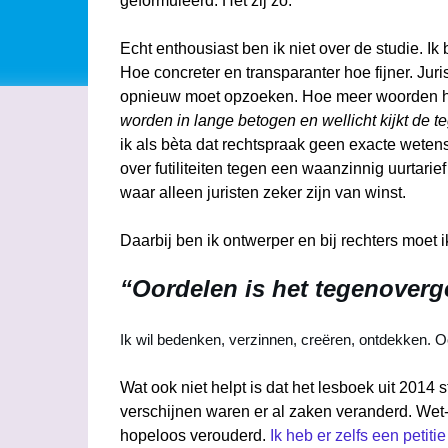
geformuleerd. Het zij zo.
Echt enthousiast ben ik niet over de studie. 
Hoe concreter en transparanter hoe fijner. Juris
opnieuw moet opzoeken. Hoe meer woorden hoe
worden in lange betogen en wellicht kijkt de t
ik als bèta dat rechtspraak geen exacte wetens
over futiliteiten tegen een waanzinnig uurtarie
waar alleen juristen zeker zijn van winst.
Daarbij ben ik ontwerper en bij rechters moet i
“Oordelen is het tegenover
Ik wil bedenken, verzinnen, creëren, ontdekken. Oor
Wat ook niet helpt is dat het lesboek uit 2014
verschijnen waren er al zaken veranderd. Wet-
hopeloos verouderd.
Ik heb er zelfs een petit