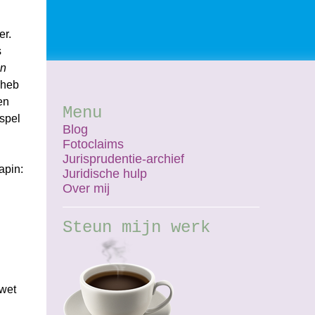
er.
s
en
 heb
en
Menu
kspel
Blog
Fotoclaims
Jurisprudentie-archief
apin:
Juridische hulp
Over mij
Steun mijn werk
swet