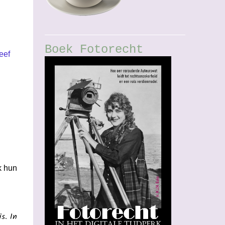
Boek Fotorecht
eef
k hun
s. In