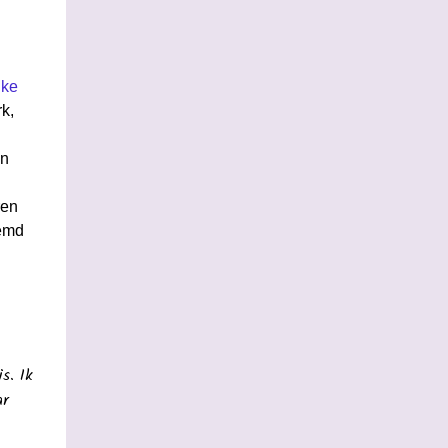
jke
k,
en
ren
oemd
s. Ik
ar