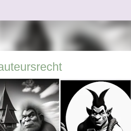
Doorgaan naar hoofdcontent
 auteursrecht