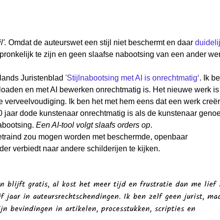
jl'.
Omdat de auteurswet een stijl niet beschermt en daar
duideli
pronkelijk te zijn en geen slaafse nabootsing van een ander wer
rlands Juristenblad
'Stijlnabootsing met AI is onrechtmatig‘
. Ik b
oaden en met AI bewerken onrechtmatig is. Het nieuwe werk is
e verveelvoudiging. Ik ben het met hem eens dat een werk creë
t 70 jaar dode kunstenaar onrechtmatig is als de kunstenaar gen
nabootsing.
Een AI-tool volgt slaafs orders op
.
t getraind zou mogen worden met beschermde, openbaar
der verbiedt naar andere schilderijen te kijken.
n blijft gratis, al kost het meer tijd en frustratie dan me lief i
f jaar in auteursrechtschendingen. Ik ben zelf geen jurist, ma
jn bevindingen in artikelen, processtukken, scripties en