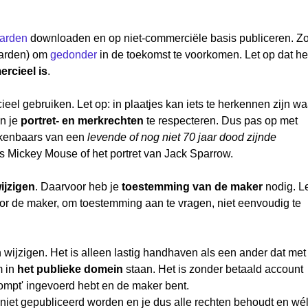
arden
downloaden en op niet-commerciële basis publiceren. Z
aarden) om
gedonder
in de toekomst te voorkomen. Let op dat he
ercieel is
.
l gebruiken. Let op: in plaatjes kan iets te herkennen zijn wa
en je
portret- en merkrechten
te respecteren. Dus pas op met
rkenbaars van een
levende of nog niet 70 jaar dood zijnde
s Mickey Mouse of het portret van Jack Sparrow.
ijzigen
. Daarvoor heb je
toestemming van de maker
nodig. L
r de maker, om toestemming aan te vragen, niet eenvoudig te
wijzigen. Het is alleen lastig handhaven als een ander dat met
m in
het publieke domein
staan. Het is zonder betaald account
prompt' ingevoerd hebt en de maker bent.
 niet gepubliceerd worden en je dus alle rechten behoudt en wé