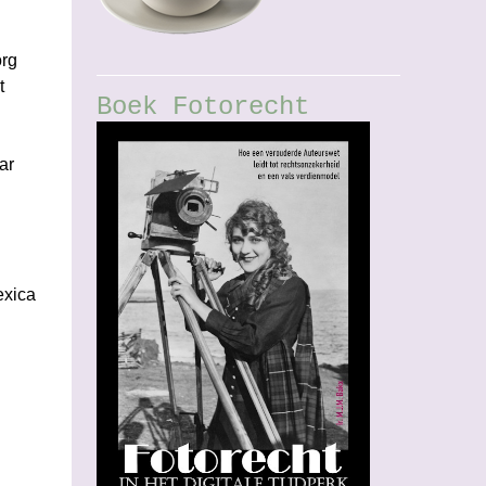
org
t
Boek Fotorecht
ar
exica
l