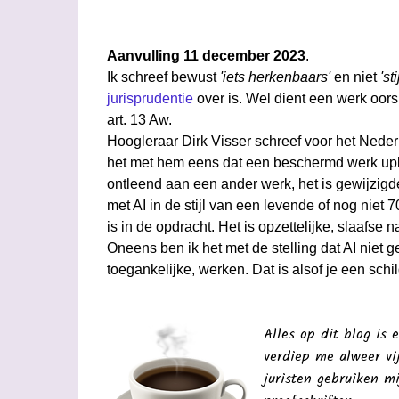
Aanvulling 11 december 2023
.
Ik schreef bewust
'iets herkenbaars'
en niet
'sti
jurisprudentie
over is. Wel dient een werk oors
art. 13 Aw.
Hoogleraar Dirk Visser schreef voor het Nede
het met hem eens dat een beschermd werk upl
ontleend aan een ander werk, het is gewijzigd
met AI in de stijl van een levende of nog nie
is in de opdracht. Het is opzettelijke, slaafse 
Oneens ben ik het met de stelling dat AI nie
toegankelijke, werken. Dat is alsof je een schil
Alles op dit blog is e
verdiep me alweer vij
juristen gebruiken mi