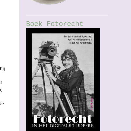
Boek Fotorecht
hij
t
,
we