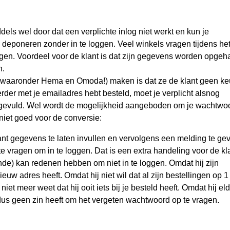
s wel door dat een verplichte inlog niet werkt en kun je
 deponeren zonder in te loggen. Veel winkels vragen tijdens he
ggen. Voordeel voor de klant is dat zijn gegevens worden opgeh
n.
 (waaronder Hema en Omoda!) maken is dat ze de klant geen k
eerder met je emailadres hebt besteld, moet je verplicht alsnog
 ingevuld. Wel wordt de mogelijkheid aangeboden om je wachtwo
 niet goed voor de conversie:
lant gegevens te laten invullen en vervolgens een melding te ge
e vragen om in te loggen. Dat is een extra handeling voor de kla
de) kan redenen hebben om niet in te loggen. Omdat hij zijn
uw adres heeft. Omdat hij niet wil dat al zijn bestellingen op 1
et meer weet dat hij ooit iets bij je besteld heeft. Omdat hij el
et dus geen zin heeft om het vergeten wachtwoord op te vragen.