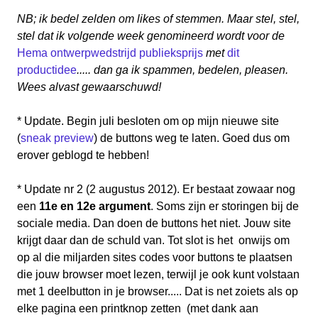
NB; ik bedel zelden om likes of stemmen. Maar stel, stel,
stel dat ik volgende week genomineerd wordt voor de
Hema ontwerpwedstrijd publieksprijs
met
dit
productidee
..... dan ga ik spammen, bedelen, pleasen.
Wees alvast gewaarschuwd!
* Update. Begin juli besloten om op mijn nieuwe site
(
sneak preview
) de buttons weg te laten. Goed dus om
erover geblogd te hebben!
* Update nr 2 (2 augustus 2012). Er bestaat zowaar nog
een
11e en 12e argument
. Soms zijn er storingen bij de
sociale media. Dan doen de buttons het niet. Jouw site
krijgt daar dan de schuld van. Tot slot is het onwijs om
op al die miljarden sites codes voor buttons te plaatsen
die jouw browser moet lezen, terwijl je ook kunt volstaan
met 1 deelbutton in je browser..... Dat is net zoiets als op
elke pagina een printknop zetten (met dank aan