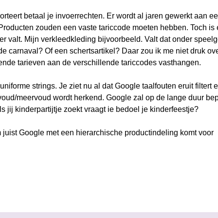
orteert betaal je invoerrechten. Er wordt al jaren gewerkt aan e
 Producten zouden een vaste tariccode moeten hebben. Toch is 
r valt. Mijn verkleedkleding bijvoorbeeld. Valt dat onder speel
 de carnaval? Of een schertsartikel? Daar zou ik me niet druk ov
lende tarieven aan de verschillende tariccodes vasthangen.
iforme strings. Je ziet nu al dat Google taalfouten eruit filtert 
oud/meervoud wordt herkend. Google zal op de lange duur be
jij kinderpartijtje zoekt vraagt ie bedoel je kinderfeestje?
om juist Google met een hierarchische productindeling komt voor