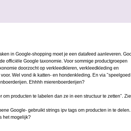
Doorgaan naar hoofdcontent
maken in Google-shopping moet je een datafeed aanleveren. Go
via de officiële Google taxonomie. Voor sommige productgroepen
 taxonomie doorzocht op verkleedkleren, verkleedkleding en
oor. Wel vond ik katten- en hondenkleding. En via "speelgoed
renboerderijen. Ehhhh mierenboerderijen?
er om producten te labelen dan ze in een structuur te zetten". Zi
abene Google- gebruikt strings ipv tags om producten in te delen
s het mogelijk?