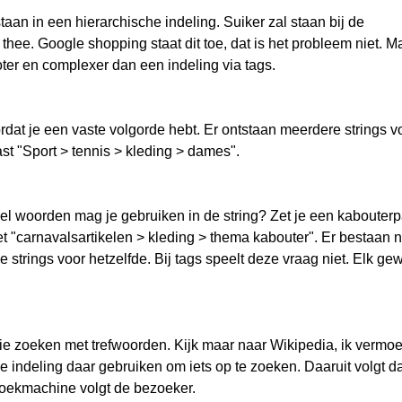
taan in een hierarchische indeling. Suiker zal staan bij de
 thee. Google shopping staat dit toe, dat is het probleem niet. M
oter en complexer dan een indeling via tags.
ordat je een vaste volgorde hebt. Er ontstaan meerdere strings v
st "Sport > tennis > kleding > dames".
el woorden mag je gebruiken in de string? Zet je een kabouter
met "carnavalsartikelen > kleding > thema kabouter". Er bestaan 
ge strings voor hetzelfde. Bij tags speelt deze vraag niet. Elk ge
ie zoeken met trefwoorden. Kijk maar naar Wikipedia, ik vermo
he indeling daar gebruiken om iets op te zoeken. Daaruit volgt da
zoekmachine volgt de bezoeker.