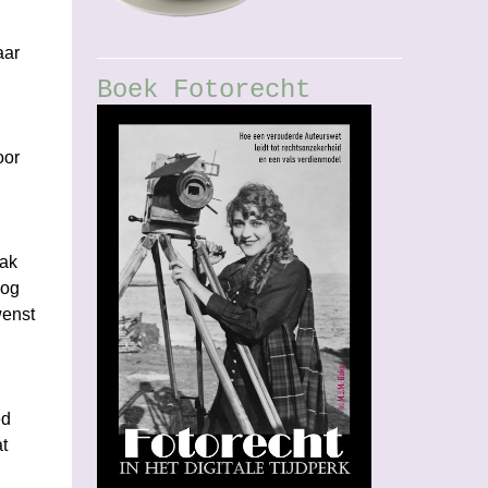
aar
Boek Fotorecht
oor
pak
nog
wenst
ed
t