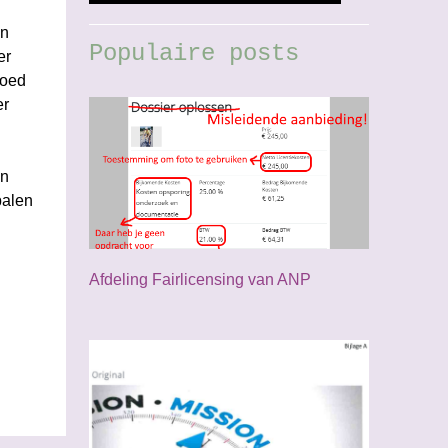
en
Populaire posts
er
goed
er
en
palen
Afdeling Fairlicensing van ANP